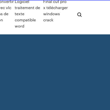
onvertir
Logiciel
Final cut pro
ec vlc
traitement de
x télécharger
as de
texte
windows
on
compatible
crack
word