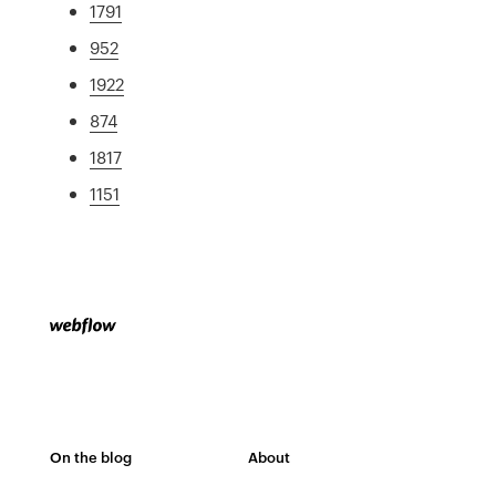
1791
952
1922
874
1817
1151
On the blog
About